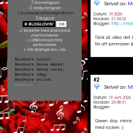
💎️ ️️
Bok-instagram
Skrivet av:
M
Vanlig-instagram
soclosedecember@gmail.com
Datum:
19 2026
Bloglovin'
Klockan:
21:24:25
Bloggen:
http://ht
♬ Konserter med andra band
♪ kent konserter
Tänk så olika det
♫ Låtlistorna på mina
för att sommaren ska
kentkonserter
♬ Mia Skäringer live / bio
Besökare totalt:
Besökare denna månad:
Besökare denna vecka:
Besökare idag:
Besökare online:
#2
Bloggextra.se
💎️ ️️
Skrivet av:
Mi
Datum:
19 Juni 2026
Klockan:
23:48:31
Bloggen:
Green day minns 
med rocken :)