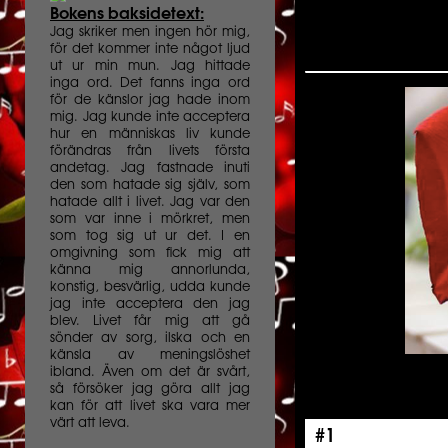
Bokens baksidetext:
Jag skriker men ingen hör mig,
för det kommer inte något ljud
ut ur min mun. Jag hittade
inga ord. Det fanns inga ord
för de känslor jag hade inom
mig. Jag kunde inte acceptera
hur en människas liv kunde
förändras från livets första
andetag. Jag fastnade inuti
den som hatade sig själv, som
hatade allt i livet. Jag var den
som var inne i mörkret, men
som tog sig ut ur det. I en
omgivning som fick mig att
känna mig annorlunda,
konstig, besvärlig, udda kunde
jag inte acceptera den jag
blev. Livet får mig att gå
sönder av sorg, ilska och en
känsla av meningslöshet
ibland. Även om det är svårt,
så försöker jag göra allt jag
kan för att livet ska vara mer
värt att leva.
#1