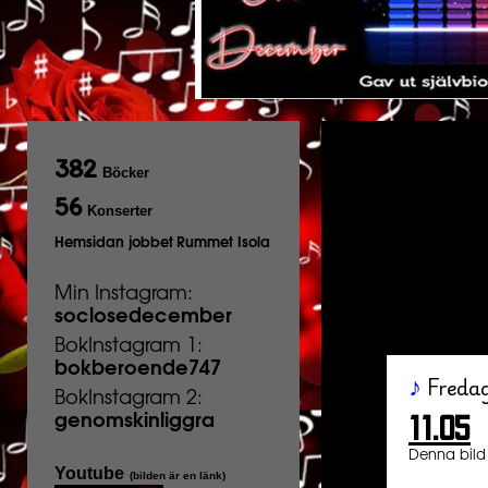
382
Böcker
56
Konserter
Hemsidan jobbet
Rummet Isola
Min Instagram:
soclosedecember
BokInstagram 1:
bokberoende747
Freda
♪
BokInstagram 2:
11.05
genomskinliggra
Denna bild 
Youtube
(bilden är en länk)