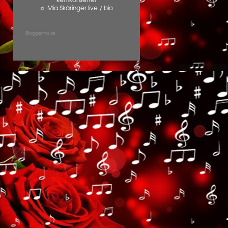
kentkonserter
♬ Mia Skäringer live / bio
Bloggextra.se