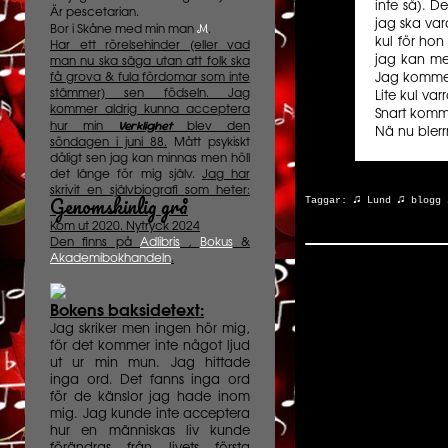
inte så). De
Är pescetarian.
jag ska var
M
Bor i Skåne med min man
.
kul för hon
Har ett rörelsehinder (eller vad
jag kan men
man nu ska säga utan att folk ska
få grova & fula fördomar som inte
Jag kommer
stämmer) sen födseln. Jag
Lite kul va
kommer aldrig kunna acceptera
Snart komm
Verklighet
hur min
blev den
Nä nu blerrr
söndagen i juni 88.
Mått psykiskt
dåligt sen jag kan minnas men höll
det länge för mig själv.
Jag har
skrivit en självbiografi som heter:
Genomskinlig grå
♫
♫
Taggar:
Lund
blogg
Kom ut 2020. Nytryck 2024
Den finns på
Adlibris
,
Bokus
&
Akademibokhandeln
.
Bokens baksidetext:
Jag skriker men ingen hör mig,
för det kommer inte något ljud
ut ur min mun. Jag hittade
inga ord. Det fanns inga ord
för de känslor jag hade inom
mig. Jag kunde inte acceptera
hur en människas liv kunde