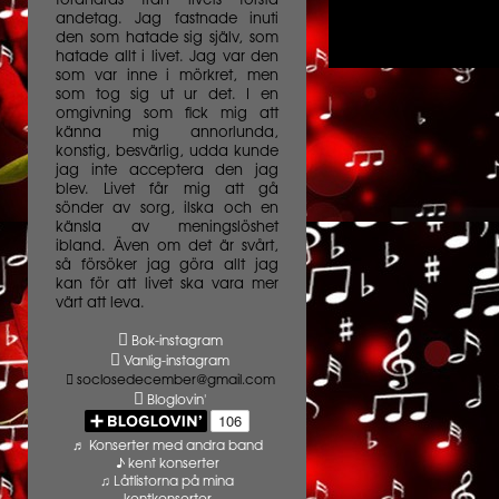
förändras från livets första
andetag. Jag fastnade inuti
den som hatade sig själv, som
hatade allt i livet. Jag var den
som var inne i mörkret, men
som tog sig ut ur det. I en
omgivning som fick mig att
känna mig annorlunda,
konstig, besvärlig, udda kunde
jag inte acceptera den jag
blev. Livet får mig att gå
sönder av sorg, ilska och en
känsla av meningslöshet
ibland. Även om det är svårt,
så försöker jag göra allt jag
kan för att livet ska vara mer
värt att leva.
Bok-instagram
Vanlig-instagram
soclosedecember@gmail.com
Bloglovin'
♬ Konserter med andra band
♪ kent konserter
♫ Låtlistorna på mina