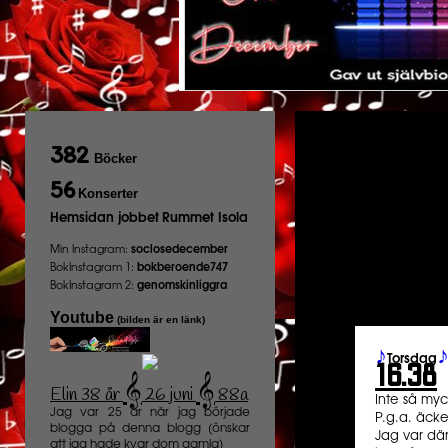
382
Böcker
56
Konserter
Hemsidan jobbet
Rummet Isola
Min Instagram:
soclosedecember
BokInstagram 1:
bokberoende747
BokInstagram 2:
genomskinliggra
Youtube
(bilden är en länk)
♪
Torsdag
16.38
𝄞
𝄞
Elin 38 år
26 juni
88a
️
Inte så myc
Jag var 25 år när jag började
P.g.a. äckel
blogga på denna blogg (önskar
Jag var där
att jag hade kvar dom gamla)