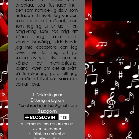
förändras från livets första
andetag. Jag fastnade inuti
den som hatade sig själv, som
hatade allt i livet. Jag var den
som var inne i mörkret, men
som tog sig ut ur det. I en
omgivning som fick mig att
känna mig annorlunda,
konstig, besvärlig, udda kunde
jag inte acceptera den jag
blev. Livet får mig att gå
sönder av sorg, ilska och en
känsla av meningslöshet
ibland. Även om det är svårt,
så försöker jag göra allt jag
kan för att livet ska vara mer
värt att leva.
Bok-instagram
Vanlig-instagram
soclosedecember@gmail.com
Bloglovin'
♬ Konserter med andra band
♪ kent konserter
♫ Låtlistorna på mina