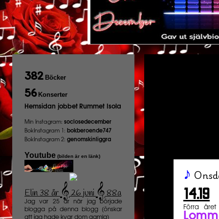
382
Böcker
56
Konserter
Hemsidan jobbet
Rummet Isola
Min Instagram:
soclosedecember
BokInstagram 1:
bokberoende747
BokInstagram 2:
genomskinliggra
Youtube
(bilden är en länk)
♪
Onsd
𝄞
𝄞
14.19
Elin 38 år
26 juni
88a
️
Jag var 25 år när jag började
Förra åre
blogga på denna blogg (önskar
Lomm
att jag hade kvar dom gamla)