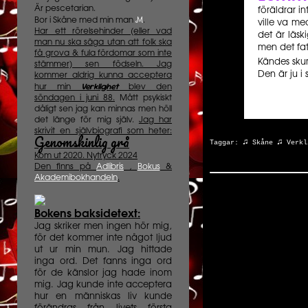
Är pescetarian.
föräldrar 
M
Bor i Skåne med min man
.
ville va me
Har ett rörelsehinder (eller vad
det är läsk
man nu ska säga utan att folk ska
men det fat
få grova & fula fördomar som inte
Kändes skum
stämmer) sen födseln. Jag
Den är ju i
kommer aldrig kunna acceptera
Verklighet
hur min
blev den
söndagen i juni 88.
Mått psykiskt
dåligt sen jag kan minnas men höll
det länge för mig själv.
Jag har
skrivit en självbiografi som heter:
Genomskinlig grå
♫
♫
Taggar:
Skåne
Verkl
Kom ut 2020. Nytryck 2024
Den finns på
Adlibris
,
Bokus
&
Akademibokhandeln
.
Bokens baksidetext:
Jag skriker men ingen hör mig,
för det kommer inte något ljud
ut ur min mun. Jag hittade
inga ord. Det fanns inga ord
för de känslor jag hade inom
mig. Jag kunde inte acceptera
hur en människas liv kunde