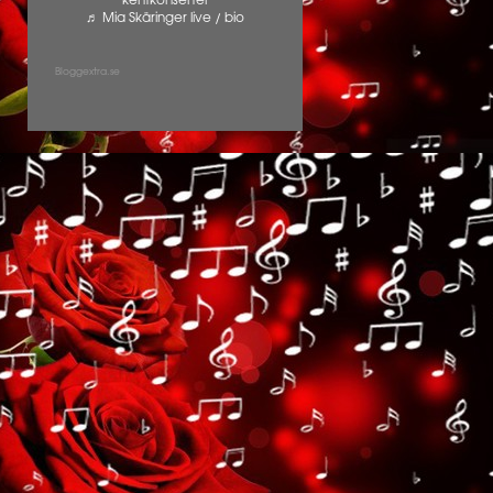
kentkonserter
♬ Mia Skäringer live / bio
Bloggextra.se