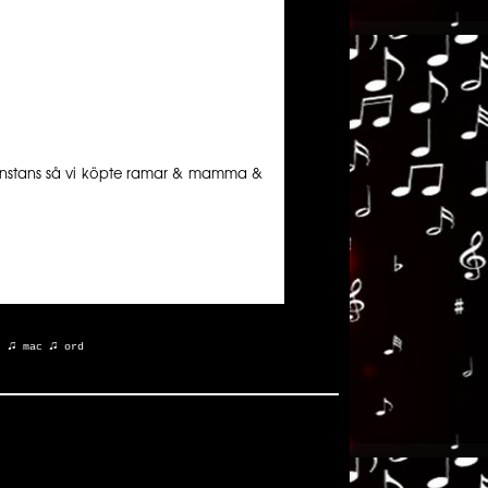
nånstans så vi köpte ramar & mamma &
♫
♫
t
mac
ord