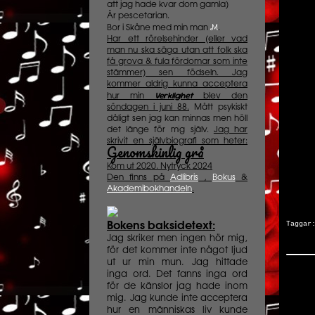
att jag hade kvar dom gamla)
Är pescetarian.
M
Bor i Skåne med min man
.
Har ett rörelsehinder (eller vad
man nu ska säga utan att folk ska
få grova & fula fördomar som inte
stämmer) sen födseln. Jag
kommer aldrig kunna acceptera
Verklighet
hur min
blev den
söndagen i juni 88.
Mått psykiskt
dåligt sen jag kan minnas men höll
det länge för mig själv.
Jag har
skrivit en självbiografi som heter:
Genomskinlig grå
Kom ut 2020. Nytryck 2024
Den finns på
Adlibris
,
Bokus
&
Akademibokhandeln
.
Tagga
Bokens baksidetext:
Jag skriker men ingen hör mig,
för det kommer inte något ljud
ut ur min mun. Jag hittade
inga ord. Det fanns inga ord
för de känslor jag hade inom
mig. Jag kunde inte acceptera
hur en människas liv kunde