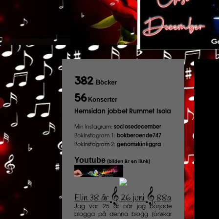
382
Böcker
56
Konserter
Hemsidan jobbet
Rummet Isola
Min Instagram:
soclosedecember
BokInstagram 1:
bokberoende747
BokInstagram 2:
genomskinliggra
Youtube
(bilden är en länk)
𝄞
𝄞
Elin 38 år
26 juni
88a
️
Jag var 25 år när jag började
blogga på denna blogg (önskar