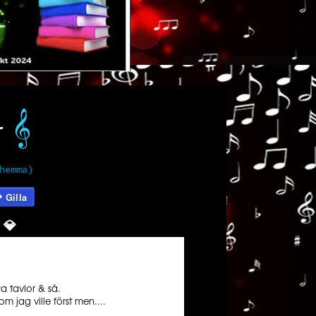
𝄞️
r
hemma)
Gilla
💎️️️️️
a tavlor & så.
om jag ville först men....