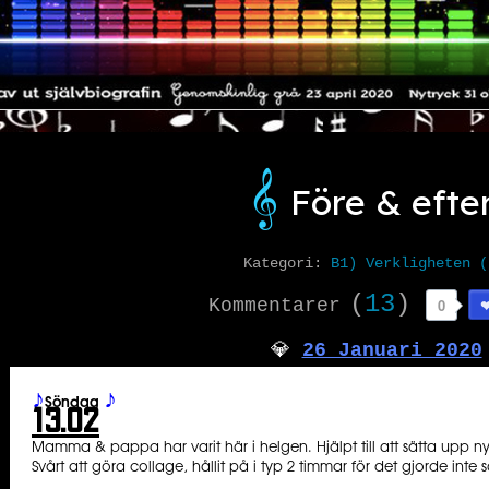
𝄞️
Före & efte
Kategori:
B1) Verkligheten (
(
13
)
Kommentarer
0
️💎
26 Januari 2020
♪
♪
Söndag
13.02
Mamma & pappa har varit här i helgen. Hjälpt till att sätta upp ny
Svårt att göra collage, hållit på i typ 2 timmar för det gjorde inte s