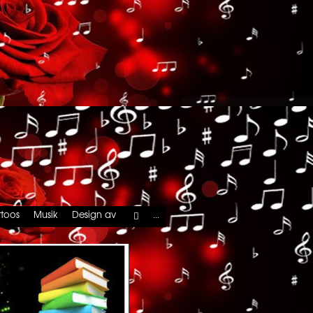
...
ttoos
Musik
Design av