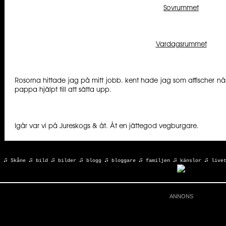
Sovrummet
Vardagsrummet
Rosorna hittade jag på mitt jobb. kent hade jag som affischer 
pappa hjälpt till att sätta upp.
Igår var vi på Jureskogs & åt. Åt en jättegod vegburgare.
♫
♫
♫
♫
♫
♫
♫
♫
r:
Skåne
bild
bilder
blogg
bloggare
familjen
känslor
live