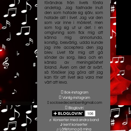
förändras från livets första
andetag. Jag fastnade inuti
den som hatade sig själv, som
hatade allt i livet. Jag var den
som var inne i mörkret, men
som tog sig ut ur det. I en
omgivning som fick mig att
känna mig annorlunda,
konstig, besvärlig, udda kunde
jag inte acceptera den jag
blev. Livet får mig att gå
sönder av sorg, ilska och en
känsla av meningslöshet
ibland. Även om det är svårt,
så försöker jag göra allt jag
kan för att livet ska vara mer
värt att leva.
Bok-instagram
Vanlig-instagram
soclosedecember@gmail.com
Bloglovin'
♬ Konserter med andra band
♪ kent konserter
♫ Låtlistorna på mina