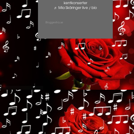
kentkonserter
♬ Mia Skäringer live / bio
Bloggextra.se