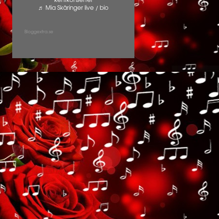
kentkonserter
♬ Mia Skäringer live / bio
Bloggextra.se