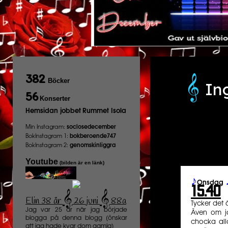
𝄞️
382
Böcker
In
56
Konserter
Hemsidan jobbet
Rummet Isola
Min Instagram:
soclosedecember
BokInstagram 1:
bokberoende747
BokInstagram 2:
genomskinliggra
Youtube
(bilden är en länk)
♪
Onsdag
15.40
𝄞
𝄞
Elin 38 år
26 juni
88a
️
Tycker det 
Jag var 25 år när jag började
Även om j
blogga på denna blogg (önskar
chocka all
att jag hade kvar dom gamla)