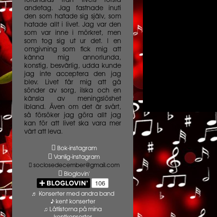
förändras från livets första
andetag. Jag fastnade inuti
den som hatade sig själv, som
hatade allt i livet. Jag var den
som var inne i mörkret, men
som tog sig ut ur det. I en
omgivning som fick mig att
känna mig annorlunda,
konstig, besvärlig, udda kunde
jag inte acceptera den jag
blev. Livet får mig att gå
sönder av sorg, ilska och en
känsla av meningslöshet
ibland. Även om det är svårt,
så försöker jag göra allt jag
kan för att livet ska vara mer
värt att leva.
Bok-instagram
Vanlig-instagram
soclosedecember@gmail.com
Bloglovin'
♬ Konserter med andra band
♪ kent konserter
♫ Låtlistorna på mina