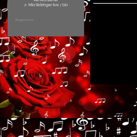
kentkonserter
♬ Mia Skäringer live / bio
Bloggextra.se