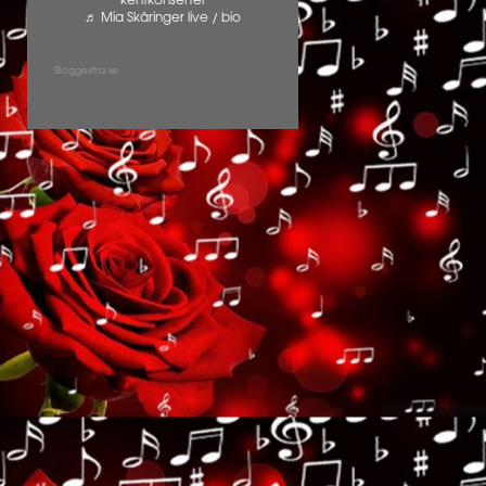
kentkonserter
♬ Mia Skäringer live / bio
Bloggextra.se