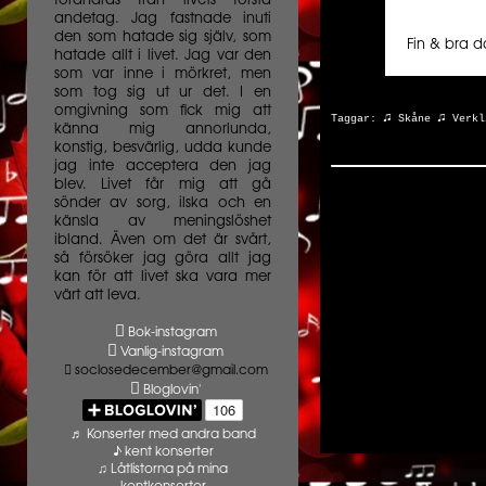
förändras från livets första
andetag. Jag fastnade inuti
den som hatade sig själv, som
Fin & bra d
hatade allt i livet. Jag var den
som var inne i mörkret, men
som tog sig ut ur det. I en
omgivning som fick mig att
♫
♫
Taggar:
Skåne
Verkl
känna mig annorlunda,
konstig, besvärlig, udda kunde
jag inte acceptera den jag
blev. Livet får mig att gå
sönder av sorg, ilska och en
känsla av meningslöshet
ibland. Även om det är svårt,
så försöker jag göra allt jag
kan för att livet ska vara mer
värt att leva.
Bok-instagram
Vanlig-instagram
soclosedecember@gmail.com
Bloglovin'
♬ Konserter med andra band
♪ kent konserter
♫ Låtlistorna på mina