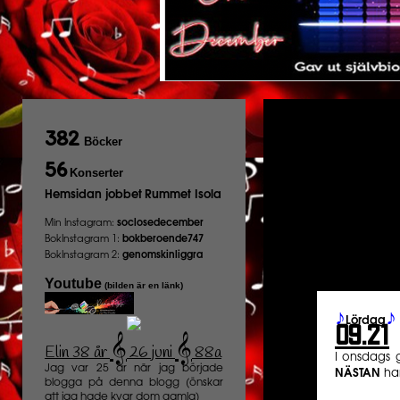
382
Böcker
56
Konserter
Hemsidan jobbet
Rummet Isola
Min Instagram:
soclosedecember
BokInstagram 1:
bokberoende747
BokInstagram 2:
genomskinliggra
Youtube
(bilden är en länk)
♪
♪
Lördag
09.21
𝄞
𝄞
Elin 38 år
26 juni
88a
️
I onsdags g
Jag var 25 år när jag började
NÄSTAN
har
blogga på denna blogg (önskar
att jag hade kvar dom gamla)