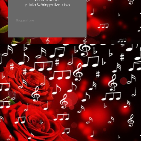
kentkonserter
♬ Mia Skäringer live / bio
Bloggextra.se