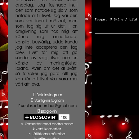
förändras från livets första
andetag. Jag fastnade inuti
den som hatade sig själv, som
hatade allt i livet. Jag var den
♫
♫
Taggar:
Skåne
bild
som var inne i mörkret, men
som tog sig ut ur det. I en
omgivning som fick mig att
känna mig annorlunda,
konstig, besvärlig, udda kunde
jag inte acceptera den jag
blev. Livet får mig att gå
sönder av sorg, ilska och en
känsla av meningslöshet
ibland. Även om det är svårt,
så försöker jag göra allt jag
kan för att livet ska vara mer
värt att leva.
Bok-instagram
Vanlig-instagram
soclosedecember@gmail.com
Bloglovin'
♬ Konserter med andra band
♪ kent konserter
♫ Låtlistorna på mina