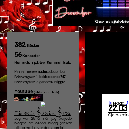
382
Böcker
56
Konserter
Hemsidan jobbet
Rummet Isola
Min Instagram:
soclosedecember
BokInstagram 1:
bokberoende747
BokInstagram 2:
genomskinliggra
Youtube
(bilden är en länk)
♪
♪
Fredag
22.03
𝄞
𝄞
Elin 38 år
26 juni
88a
️
Gjorde mina
Jag var 25 år när jag började
blogga på denna blogg (önskar
att jag hade kvar dom gamla)