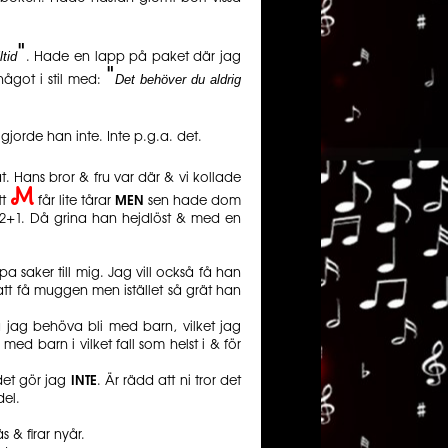
"
ltid
. Hade en lapp på paket där jag
"
Det behöver du aldrig
ågot i stil med:
gjorde han inte. Inte p.g.a. det.
. Hans bror & fru var där & vi kollade
M
tt
får lite tårar
MEN
sen hade dom
p 2+1. Då grina han hejdlöst & med en
saker till mig. Jag vill också få han
 att få muggen men istället så grät han
ka jag behöva bli med barn, vilket jag
 med barn i vilket fall som helst i & för
det gör jag
INTE
. Är rädd att ni tror det
el.
s & firar nyår.