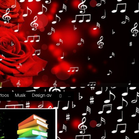
...
ttoos
Musik
Design av