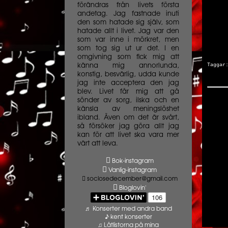
förändras från livets första
andetag. Jag fastnade inuti
den som hatade sig själv, som
hatade allt i livet. Jag var den
som var inne i mörkret, men
som tog sig ut ur det. I en
omgivning som fick mig att
Tagga
känna mig annorlunda,
konstig, besvärlig, udda kunde
jag inte acceptera den jag
blev. Livet får mig att gå
sönder av sorg, ilska och en
känsla av meningslöshet
ibland. Även om det är svårt,
så försöker jag göra allt jag
kan för att livet ska vara mer
värt att leva.
Bok-instagram
Vanlig-instagram
soclosedecember@gmail.com
Bloglovin'
♬ Konserter med andra band
♪ kent konserter
♫ Låtlistorna på mina