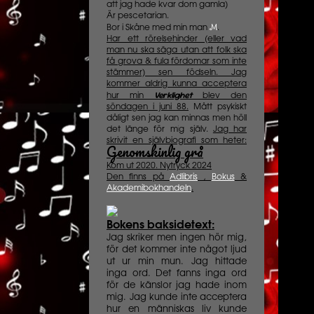
att jag hade kvar dom gamla)
Är pescetarian.
M
Bor i Skåne med min man
.
Har ett rörelsehinder (eller vad
man nu ska säga utan att folk ska
få grova & fula fördomar som inte
stämmer) sen födseln. Jag
kommer aldrig kunna acceptera
Verklighet
hur min
blev den
söndagen i juni 88.
Mått psykiskt
dåligt sen jag kan minnas men höll
det länge för mig själv.
Jag har
skrivit en självbiografi som heter:
Genomskinlig grå
Kom ut 2020. Nytryck 2024
Den finns på
Adlibris
,
Bokus
&
Akademibokhandeln
.
Bokens baksidetext:
Jag skriker men ingen hör mig,
för det kommer inte något ljud
ut ur min mun. Jag hittade
inga ord. Det fanns inga ord
för de känslor jag hade inom
mig. Jag kunde inte acceptera
hur en människas liv kunde