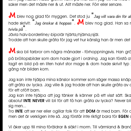
saker men det måste ner & ut. Allt måste ner. Förr eller senare.
M
"
Jag vill vara din för al
blev nog glad för myggen. Det stod ju
M
"
"
Jag önskar & hoppas
hade skrivit:
.
blev nog glad. Han sa n
"
tvivla på
.
Jävla halv-borderline/-bipolär hjärta/hjärna/själ.
Trodde att han skulle gråta för jag vet hur känslig han är men det 
M
ska bli farbror om några månader - förhoppningsvis. Han grät
på bröllopsbilder som dom hade gjort i ordning. Jag kan förstå a
tagit en bild på en liten halvt stor mage & dom hade skrivit ty
gång när bilden kom.
Jag kan inte hjälpa mina känslor kommer som säger massa knäppa 
att gråta av lycka. Jag ville & jag trodde att han skulle gråta av
för ett ofött barn.
Jag kan inte hjälpa att jag tänker & känner på ett visst sätt. S
absolut
INTE NEVER
vill bli för att få han gråta av lycka? Never bli
sig men...
Tro
INTE
att ser ner eller ogillar folk för att
DOM
är med barn. För 
men det är verkligen inte så. Jag förstår inte riktigt bara för
EGEN
d
Vi åker upp till mina föräldrar & släkt i morrn. Till värmland & Branä