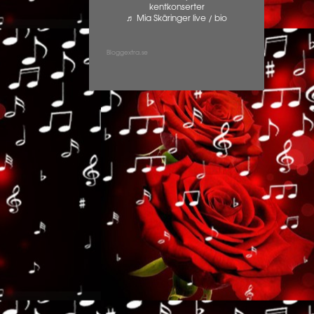
kentkonserter
♬ Mia Skäringer live / bio
Bloggextra.se