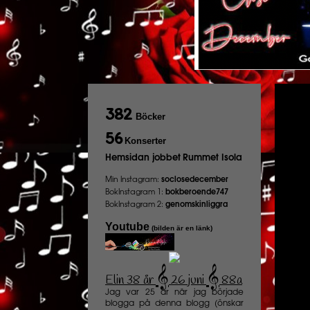
382
Böcker
56
Konserter
Hemsidan jobbet
Rummet Isola
Min Instagram:
soclosedecember
BokInstagram 1:
bokberoende747
BokInstagram 2:
genomskinliggra
Youtube
(bilden är en länk)
𝄞
𝄞
Elin 38 år
26 juni
88a
️
Jag var 25 år när jag började
blogga på denna blogg (önskar