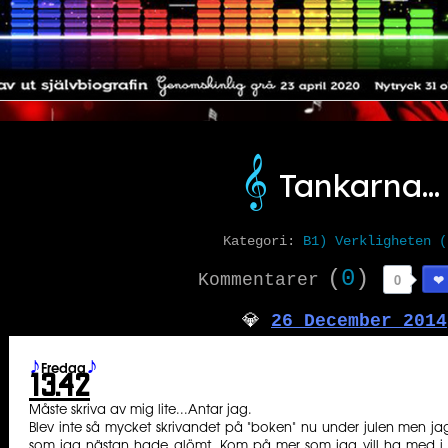
𝄞️
Tankarna...
Kategori:
B1) Verkligheten (
(
0
)
Kommentarer
0
️💎
26 December 2014
♪
♪
Fredag
13.42
Måste skriva av mig lite...Antar jag.
Blev inte så mycket skrivandet på "boken" nu under julen men jag
som jag nästan hade glömt. Kom på mer som jag vill ha med i 