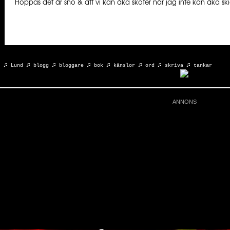
Hoppas det är snö & att vi kan åka skoter när jag inte kan åka sk
♫
♫
♫
♫
♫
♫
♫
♫
r:
Lund
blogg
bloggare
bok
känslor
ord
skriva
tankar