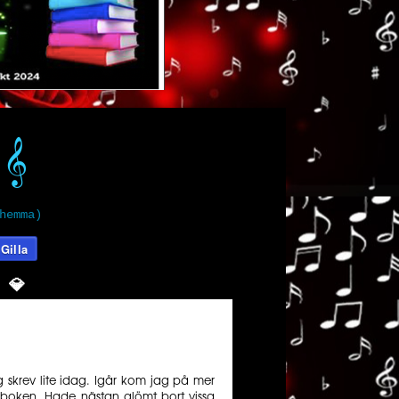
𝄞️
hemma)
Gilla
💎️️️️️
 skrev lite idag. Igår kom jag på mer
boken. Hade nästan glömt bort vissa