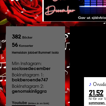
382
Böcker
56
Konserter
Hemsidan jobbet
Rummet Isola
Min Instagram:
soclosedecember
BokInstagram 1:
bokberoende747
Onsd
♪
BokInstagram 2:
21.52
genomskinliggra
Ni får var 
Youtube
sommaren.
(bilden är en länk)