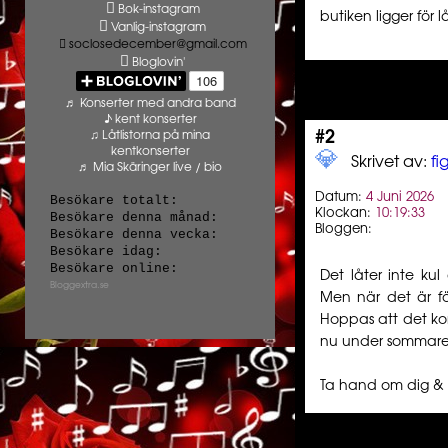
Bok-instagram
butiken ligger för l
Vanlig-instagram
soclosedecember@gmail.com
Bloglovin'
♬ Konserter med andra band
♪ kent konserter
♫ Låtlistorna på mina
#2
kentkonserter
💎️ ️️
Skrivet av:
f
♬ Mia Skäringer live / bio
Datum:
4 Juni 2026
Besökare totalt:
Klockan:
10:19:33
Besökare denna månad:
Bloggen:
Besökare denna vecka:
Besökare idag:
Besökare online:
Det låter inte ku
Bloggextra.se
Men när det är fö
Hoppas att det ko
nu under sommaren.
Ta hand om dig & 