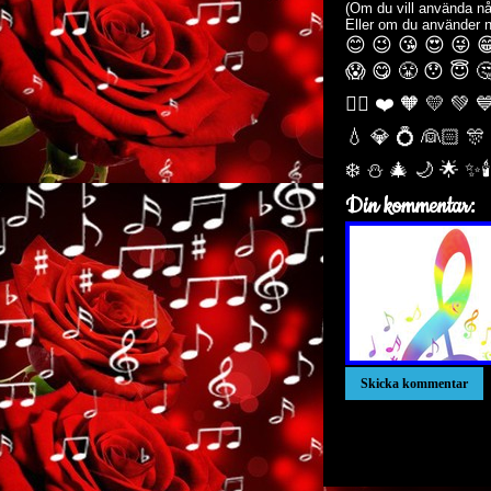
(Om du vill använda nå
Eller om du använder 
😊 😉 😘 😍 😜 
😱 😋 😤 😯 😇 
🏳️‍🌈 ❤️ 🧡 💛 💚 
💧 💎 💍 👰🏻 🎊
❄️ ⛄ 🎄 🌙️ 🌟 ✨
Din kommentar:
xxxxxxxxxxxxxxxxxxx
xxxxxxxxxxxxxxxxxxx
xxxxxxxxxxxxxxxxxxx