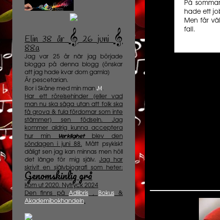
På sommare
hade ett j
Men får vä
fall.
𝄞
𝄞
Elin 38 år
️
26 juni
88a
Jag var 25 år när jag började
blogga på denna blogg (önskar
att jag hade kvar dom gamla)
Är pescetarian.
M
Bor i Skåne med min man
.
Har ett rörelsehinder (eller vad
man nu ska säga utan att folk ska
få grova & fula fördomar som inte
stämmer) sen födseln. Jag
kommer aldrig kunna acceptera
Verklighet
hur min
blev den
söndagen i juni 88.
Mått psykiskt
dåligt sen jag kan minnas men höll
det länge för mig själv.
Jag har
skrivit en självbiografi som heter:
Genomskinlig grå
Kom ut 2020. Nytryck 2024
Den finns på
Adlibris
,
Bokus
&
Akademibokhandeln
.