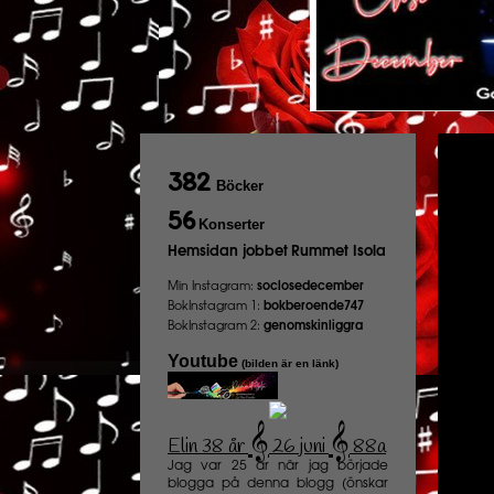
382
Böcker
56
Konserter
Hemsidan jobbet
Rummet Isola
Min Instagram:
soclosedecember
BokInstagram 1:
bokberoende747
BokInstagram 2:
genomskinliggra
Youtube
(bilden är en länk)
𝄞
𝄞
Elin 38 år
26 juni
88a
️
Jag var 25 år när jag började
blogga på denna blogg (önskar