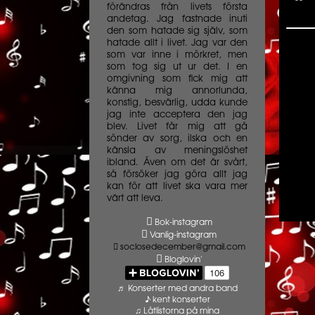
förändras från livets första
andetag. Jag fastnade inuti
den som hatade sig själv, som
hatade allt i livet. Jag var den
som var inne i mörkret, men
som tog sig ut ur det. I en
omgivning som fick mig att
känna mig annorlunda,
konstig, besvärlig, udda kunde
jag inte acceptera den jag
blev. Livet får mig att gå
sönder av sorg, ilska och en
känsla av meningslöshet
ibland. Även om det är svårt,
så försöker jag göra allt jag
kan för att livet ska vara mer
värt att leva.
Bok-instagram
Vanlig-instagram
soclosedecember@gmail.com
Bloglovin'
♬ Konserter med andra band
♪ kent konserter
♫ Låtlistorna på mina