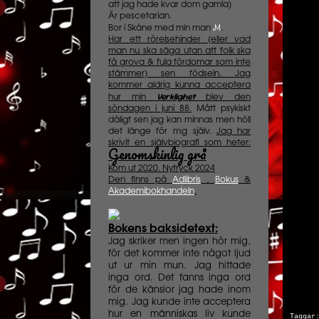
att jag hade kvar dom gamla)
Är pescetarian.
M
Bor i Skåne med min man
.
Har ett rörelsehinder (eller vad
man nu ska säga utan att folk ska
få grova & fula fördomar som inte
stämmer) sen födseln. Jag
kommer aldrig kunna acceptera
Verklighet
hur min
blev den
söndagen i juni 88.
Mått psykiskt
dåligt sen jag kan minnas men höll
det länge för mig själv.
Jag har
skrivit en självbiografi som heter:
Genomskinlig grå
Kom ut 2020. Nytryck 2024
Den finns på
Adlibris
,
Bokus
&
Akademibokhandeln
.
Bokens baksidetext:
Jag skriker men ingen hör mig,
för det kommer inte något ljud
ut ur min mun. Jag hittade
inga ord. Det fanns inga ord
för de känslor jag hade inom
mig. Jag kunde inte acceptera
hur en människas liv kunde
Tagga