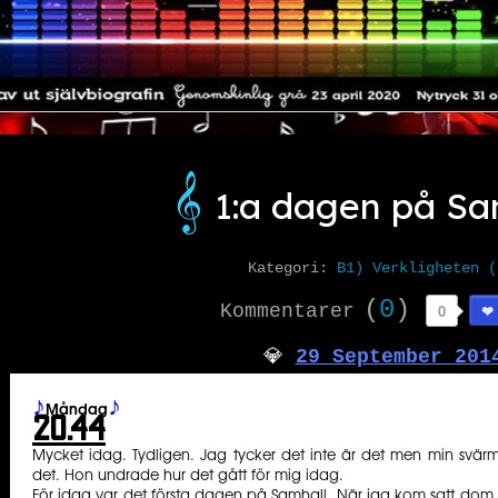
𝄞️
1:a dagen på Sa
Kategori:
B1) Verkligheten (
(
0
)
Kommentarer
0
️💎
29 September 201
♪
♪
Måndag
20.44
Mycket idag. Tydligen. Jag tycker det inte är det men min svär
det. Hon undrade hur det gått för mig idag.
För idag var det första dagen på Samhall. När jag kom satt d