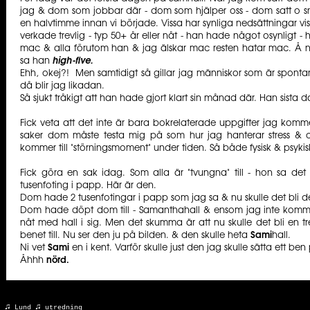
jag & dom som jobbar där - dom som hjälper oss - dom satt o 
en halvtimme innan vi började. Vissa har synliga nedsättningar v
verkade trevlig - typ 50+ år eller nåt - han hade något osynligt - h
mac & alla förutom han & jag älskar mac resten hatar mac. Å 
sa han
high-five.
Ehh, okej?! Men samtidigt så gillar jag människor som är spontan
då blir jag likadan.
Så sjukt tråkigt att han hade gjort klart sin månad där. Han sista 
Fick veta att det inte är bara bokrelaterade uppgifter jag kommer
saker dom måste testa mig på som hur jag hanterar stress & 
kommer till "störningsmoment" under tiden. Så både fysisk & psykis
Fick göra en sak idag. Som alla är "tvungna" till - hon sa det m
tusenfoting i papp. Här är den.
Dom hade 2 tusenfotingar i papp som jag sa & nu skulle det bli d
Dom hade döpt dom till - Samanthahall & ensom jag inte komm
nåt med hall i sig. Men det skumma är att nu skulle det bli en tr
benet till. Nu ser den ju på bilden. & den skulle heta
Sami
hall.
Ni vet
Sami
en i kent. Varför skulle just den jag skulle sätta ett be
Åhhh
nörd.
♫
♫
r:
Lund
utredning