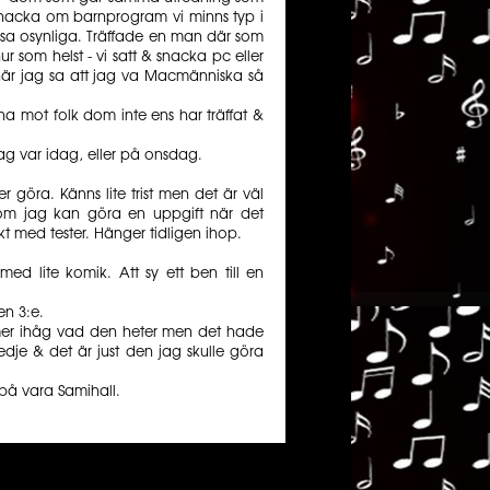
snacka om barnprogram vi minns typ i
issa osynliga. Träffade en man där som
ur som helst - vi satt & snacka pc eller
när jag sa att jag va Macmänniska så
a mot folk dom inte ens har träffat &
dag var idag, eller på onsdag.
 göra. Känns lite trist men det är väl
om jag kan göra en uppgift när det
kt med tester. Hänger tidligen ihop.
ed lite komik. Att sy ett ben till en
en 3:e.
er ihåg vad den heter men det hade
edje & det är just den jag skulle göra
n på vara Samihall.