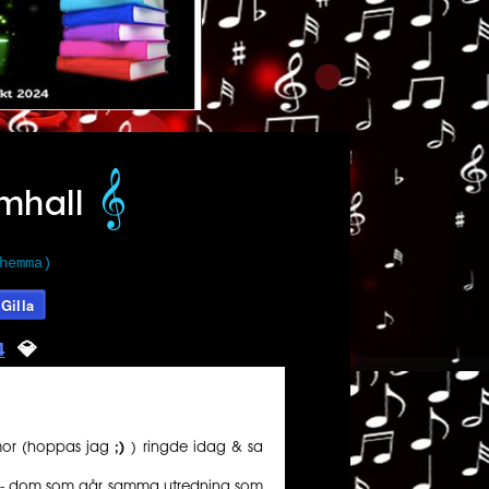
𝄞️
mhall
hemma)
Gilla
4
💎️️️️️
mor (hoppas jag
;)
) ringde idag & sa
om - dom som går samma utredning som