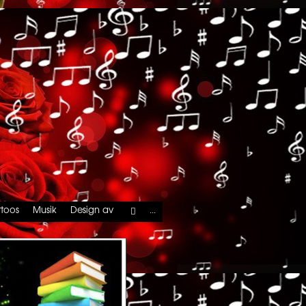
...
ttoos
Musik
Design av