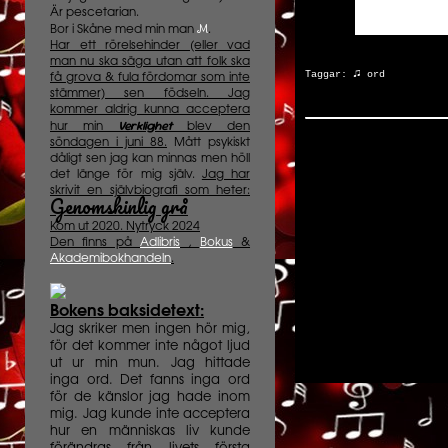
Är pescetarian.
M
Bor i Skåne med min man
.
Har ett rörelsehinder (eller vad
man nu ska säga utan att folk ska
♫
Taggar:
ord
få grova & fula fördomar som inte
stämmer) sen födseln. Jag
kommer aldrig kunna acceptera
Verklighet
hur min
blev den
söndagen i juni 88.
Mått psykiskt
dåligt sen jag kan minnas men höll
det länge för mig själv.
Jag har
skrivit en självbiografi som heter:
Genomskinlig grå
Kom ut 2020. Nytryck 2024
Den finns på
Adlibris
,
Bokus
&
Akademibokhandeln
.
Bokens baksidetext:
Jag skriker men ingen hör mig,
för det kommer inte något ljud
ut ur min mun. Jag hittade
inga ord. Det fanns inga ord
för de känslor jag hade inom
mig. Jag kunde inte acceptera
hur en människas liv kunde