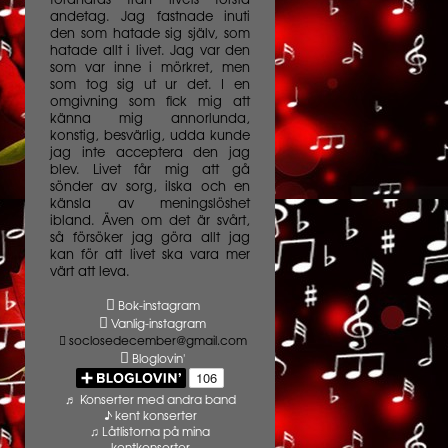
förändras från livets första
andetag. Jag fastnade inuti
den som hatade sig själv, som
hatade allt i livet. Jag var den
som var inne i mörkret, men
som tog sig ut ur det. I en
omgivning som fick mig att
känna mig annorlunda,
konstig, besvärlig, udda kunde
jag inte acceptera den jag
blev. Livet får mig att gå
sönder av sorg, ilska och en
känsla av meningslöshet
ibland. Även om det är svårt,
så försöker jag göra allt jag
kan för att livet ska vara mer
värt att leva.
Bok-instagram
Vanlig-instagram
soclosedecember@gmail.com
Bloglovin'
♬ Konserter med andra band
♪ kent konserter
♫ Låtlistorna på mina