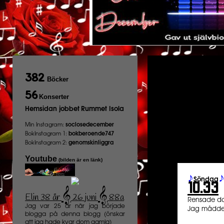
382
Böcker
56
Konserter
Hemsidan jobbet
Rummet Isola
Min Instagram:
soclosedecember
BokInstagram 1:
bokberoende747
BokInstagram 2:
genomskinliggra
Youtube
(bilden är en länk)
♪
Söndag
10.33
𝄞
𝄞
Elin 38 år
26 juni
88a
️
Rensade dat
Jag var 25 år när jag började
Jag mådde 
blogga på denna blogg (önskar
att jag hade kvar dom gamla)