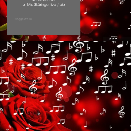
kentkonserter
♬ Mia Skäringer live / bio
Bloggextra.se