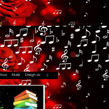
...
ttoos
Musik
Design av