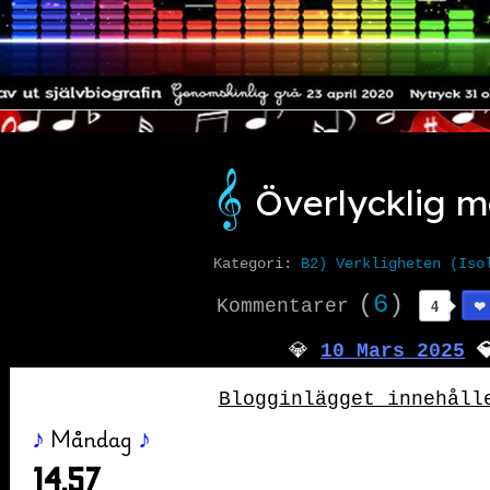
𝄞️
Överlycklig 
Kategori:
B2) Verkligheten (Iso
(
6
)
Kommentarer
4
️💎
10 Mars 2025
💎️️
Blogginlägget innehåll
Måndag
♪
♪
14.57