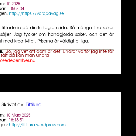
um:
10 2025
kan:
18:03:04
gen:
http://https://varapavag.se
 tittade in på din Instagramsida. Så många fina saker
säljer. Jag tycker om handgjorda saker, och det är
gt med kreativitet. Priserna är väldigt billiga.
r:
Jo, jag vet att dom är det. Undrar varför jag inte får
 sålt då kan man undra
losedecember.nu
Skrivet av:
Tittilura
um:
10 Mars 2025
kan:
18:15:51
gen:
http://tittilura.wordpress.com