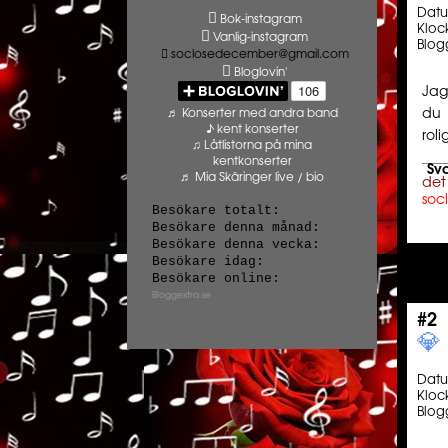
Dat
Bok-instagram
Kloc
Vanlig-instagram
Blog
soclosedecember@gmail.com
Bloglovin'
Jag
♬ Konserter med andra band
du 
♪ kent konserter
roli
♫ Låtlistorna på mina
kentkonserter
Sva
♬ Mia Skäringer live / bio
det
soc
Besökare totalt:
Besökare denna månad:
Besökare denna vecka:
Besökare idag:
Besökare online:
Bloggextra.se
#2
💎️ ️️
Dat
Kloc
Blog