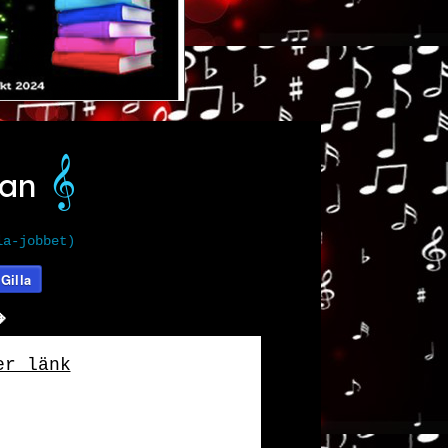
𝄞️
man
la-jobbet)
Gilla
️️️
er länk