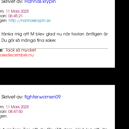
Skrivet av:
Hannas krypin
um:
11 Mars 2025
kan:
06:45:21
gen:
http://hannaskrypin.se
 tänka mig att M blev glad nu när tavlan äntligen är
r. Du gör så många fina saker.
r:
Tack så mycket
losedecember.nu
Skrivet av:
fighterwomen09
um:
11 Mars 2025
kan:
08:47:50
gen: