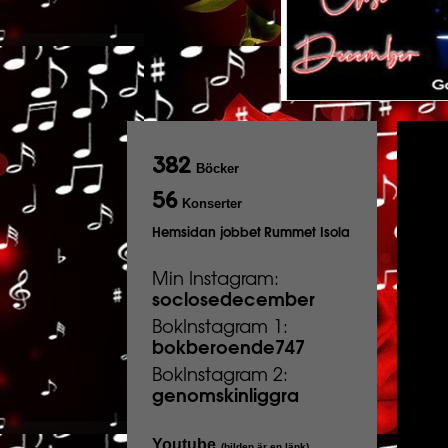
382
Böcker
56
Konserter
Hemsidan jobbet
Rummet Isola
Min Instagram:
soclosedecember
BokInstagram 1:
bokberoende747
BokInstagram 2:
genomskinliggra
Youtube
(bilden är en länk)