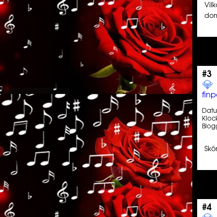
Vil
dom
#3
💎️ ️️
finp
Dat
Kloc
Blog
Skö
#4