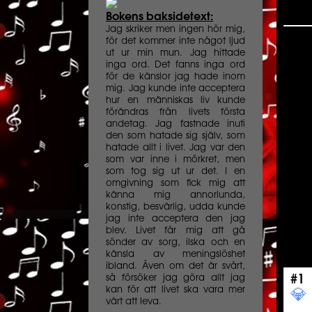
Bokens baksidetext:
Jag skriker men ingen hör mig,
för det kommer inte något ljud
ut ur min mun. Jag hittade
inga ord. Det fanns inga ord
för de känslor jag hade inom
mig. Jag kunde inte acceptera
hur en människas liv kunde
förändras från livets första
andetag. Jag fastnade inuti
den som hatade sig själv, som
hatade allt i livet. Jag var den
som var inne i mörkret, men
som tog sig ut ur det. I en
omgivning som fick mig att
känna mig annorlunda,
konstig, besvärlig, udda kunde
jag inte acceptera den jag
blev. Livet får mig att gå
sönder av sorg, ilska och en
känsla av meningslöshet
ibland. Även om det är svårt,
så försöker jag göra allt jag
#1
kan för att livet ska vara mer
💎️ ️️
värt att leva.