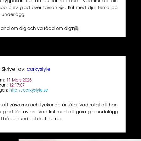
a tygpåsar. Tror att du får sålt dem. Vad kul att din
bo blev glad över tavlan 😀. Kul med djur tema på
s underlägg.
hand om dig och va rädd om dig❣️🤗
Skrivet av:
corkystyle
um:
11 Mars 2025
kan:
12:17:07
gen:
http://corkystyle.se
 sett väskorna och tycker de är söta. Vad roligt att han
v glad för tavlan. Vad kul med att göra glasundelägg
 både hund och katt tema.