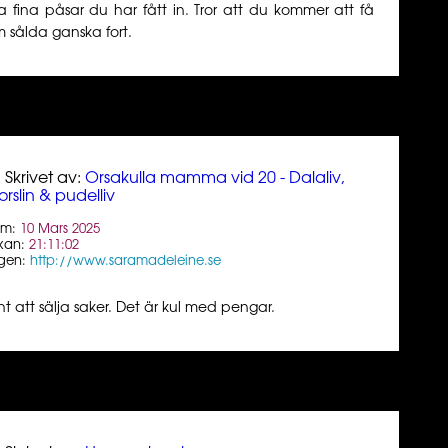
ka fina påsar du har fått in. Tror att du kommer att få
 sålda ganska fort.
Skrivet av:
Orsakulla mamma vid 20 - Dalaliv,
orslin & pudelliv
um:
10 Mars 2025
kan:
21:11:02
gen:
http://www.saramadeleine.se
nt att sälja saker. Det är kul med pengar.