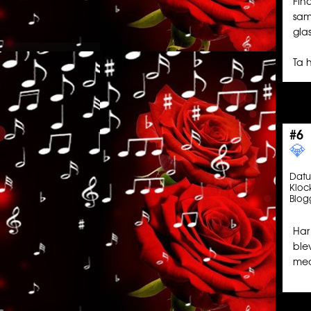
Fin
sam
gla
Ta 
#6
💎️ ️️
Dat
Kloc
Blog
Har
ble
med