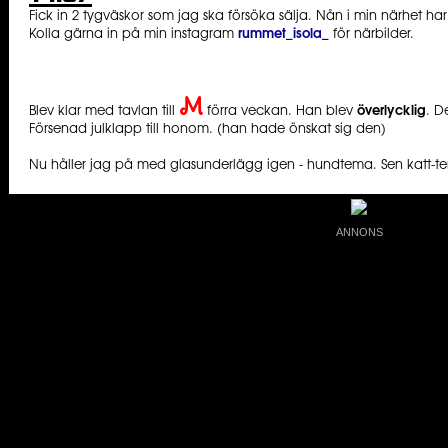
Fick in 2 tygväskor som jag ska försöka sälja. Nån i min närhet har
Kolla gärna in på min instagram
rummet_isola_
för närbilder.
M
Blev klar med tavlan till
förra veckan. Han blev
överlycklig
. D
Försenad julklapp till honom. (han hade önskat sig den)
Nu håller jag på med glasunderlägg igen - hundtema. Sen katt-