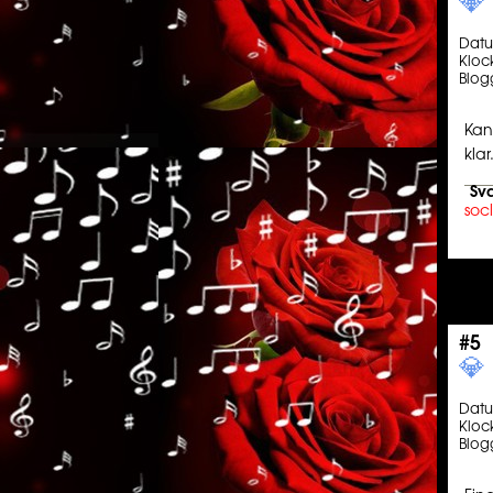
💎️ ️️
Dat
Kloc
Blog
Kan
kla
Sva
soc
#5
💎️ ️️
Dat
Kloc
Blog