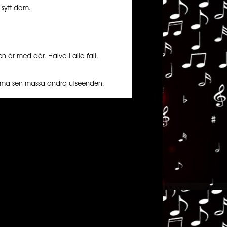
 sytt dom.
en är med där. Halva i alla fall.
tema sen massa andra utseenden.