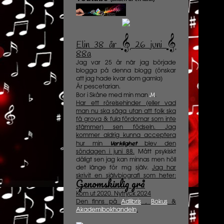
𝄞
𝄞
Elin 38 år
️
26 juni
88a
Jag var 25 år när jag började
blogga på denna blogg (önskar
att jag hade kvar dom gamla)
Är pescetarian.
M
Bor i Skåne med min man
.
Har ett rörelsehinder (eller vad
man nu ska säga utan att folk ska
få grova & fula fördomar som inte
stämmer) sen födseln. Jag
kommer aldrig kunna acceptera
Verklighet
hur min
blev den
söndagen i juni 88.
Mått psykiskt
dåligt sen jag kan minnas men höll
det länge för mig själv.
Jag har
skrivit en självbiografi som heter:
Genomskinlig grå
Kom ut 2020. Nytryck 2024
Den finns på
Adlibris
,
Bokus
&
Akademibokhandeln
.