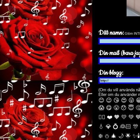
Ditt namn:
Glöm INTE 
Din mail (bara jag
Din blogg:
(Om du vill använda nå
Eller om du använder 
😊 😉 😘 😍 😜 
😱 😋 😤 😯 😇 
🏳️‍🌈 ❤️ 🧡 💛 💚 
💧 💎 💍 👰🏻 🎊
❄️ ⛄ 🎄 🌙️ 🌟 ✨