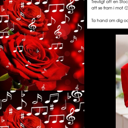
Trevligt att en St
att se fram i mot 🙂
Ta hand om dig oc