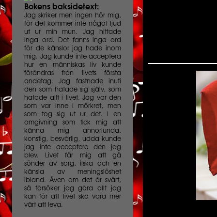
Bokens baksidetext:
Jag skriker men ingen hör mig,
för det kommer inte något ljud
ut ur min mun. Jag hittade
inga ord. Det fanns inga ord
för de känslor jag hade inom
mig. Jag kunde inte acceptera
hur en människas liv kunde
förändras från livets första
andetag. Jag fastnade inuti
den som hatade sig själv, som
hatade allt i livet. Jag var den
som var inne i mörkret, men
som tog sig ut ur det. I en
omgivning som fick mig att
känna mig annorlunda,
konstig, besvärlig, udda kunde
jag inte acceptera den jag
blev. Livet får mig att gå
sönder av sorg, ilska och en
känsla av meningslöshet
ibland. Även om det är svårt,
så försöker jag göra allt jag
kan för att livet ska vara mer
värt att leva.