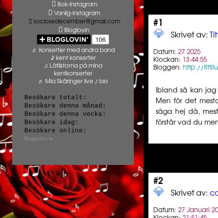
Bok-instagram
Vanlig-instagram
soclosedecember@gmail.com
#1
Bloglovin'
💎️ ️️
Skrivet av:
Ti
♬ Konserter med andra band
Datum:
27 2025
♪ kent konserter
Klockan:
13:44:55
♫ Låtlistorna på mina
Bloggen:
http://titt
kentkonserter
♬ Mia Skäringer live / bio
Ibland så kan jag 
Besökare totalt:
Men för det mesta 
Besökare denna månad:
säga hej då, mesta
Besökare denna vecka:
Besökare idag:
förstår vad du men
Besökare online:
Bloggextra.se
#2
💎️ ️️
Skrivet av:
co
Datum:
27 Januari 2