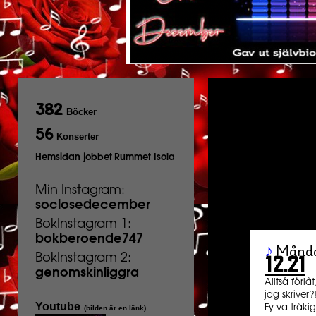
382
Böcker
56
Konserter
Hemsidan jobbet
Rummet Isola
Min Instagram:
soclosedecember
BokInstagram 1:
bokberoende747
Månd
♪
BokInstagram 2:
12.21
genomskinliggra
Alltså förl
jag skriver?
Youtube
Fy va tråkig
(bilden är en länk)