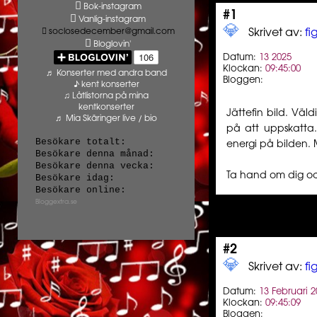
Bok-instagram
#1
Vanlig-instagram
💎️ ️️
soclosedecember@gmail.com
Skrivet av:
f
Bloglovin'
Datum:
13 2025
Klockan:
09:45:00
♬ Konserter med andra band
Bloggen:
♪ kent konserter
♫ Låtlistorna på mina
kentkonserter
Jättefin bild. Väl
♬ Mia Skäringer live / bio
på att uppskatta
Besökare totalt:
energi på bilden. 
Besökare denna månad:
Besökare denna vecka:
Ta hand om dig oc
Besökare idag:
Besökare online:
Bloggextra.se
#2
💎️ ️️
Skrivet av:
f
Datum:
13 Februari 
Klockan:
09:45:09
Bloggen: