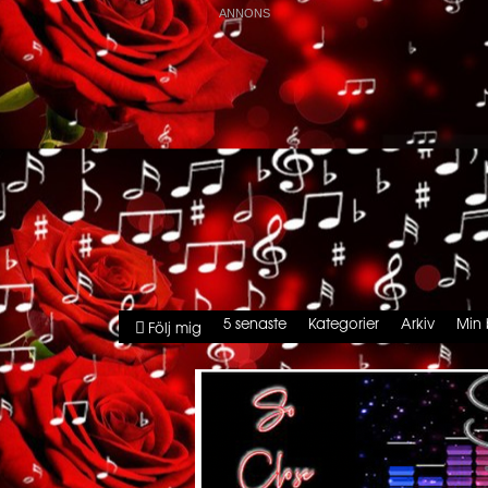
5 senaste
Kategorier
Arkiv
Min 
Följ mig