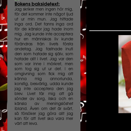
Bokens baksidetext:
Jag skriker men ingen hör mig,
för det kommer inte något ljud
ut ur min mun. Jag hittade
inga ord. Det fanns inga ord
för de känslor jag hade inom
mig. Jag kunde inte acceptera
hur en människas liv kunde
förändras från livets första
andetag. Jag fastnade inuti
den som hatade sig själv, som
hatade allt i livet. Jag var den
som var inne i mörkret, men
som tog sig ut ur det. I en
omgivning som fick mig att
känna mig annorlunda,
konstig, besvärlig, udda kunde
jag inte acceptera den jag
blev. Livet får mig att gå
sönder av sorg, ilska och en
känsla av meningslöshet
ibland. Även om det är svårt,
så försöker jag göra allt jag
kan för att livet ska vara mer
värt att leva.