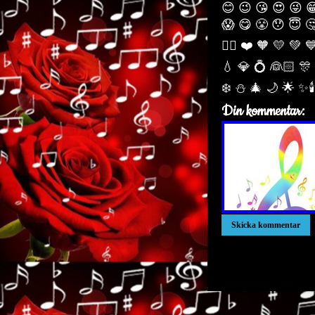
😊 😉 😘 😍 😜 
😱 😋 😤 😯 😇 
🏳️‍🌈 ❤️ 🧡 💛 💚 
💧 💎 💍 👰🏻 🎊
❄️ ⛄ 🎄 🌙️ 🌟 ✨
Din kommentar:
xxxxxxxxxxxxxxxxxxx
xxxxxxxxxxxxxxxxxxx
xxxxxxxxxxxxxxxxxxx