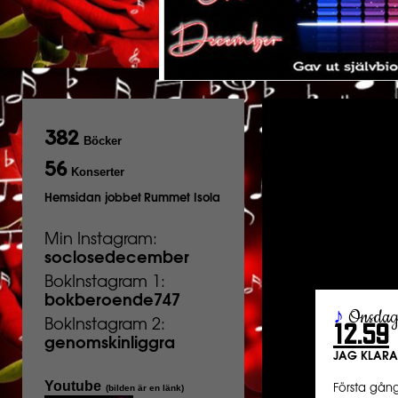
382
Böcker
56
Konserter
Hemsidan jobbet
Rummet Isola
Min Instagram:
soclosedecember
BokInstagram 1:
bokberoende747
♪
Onsda
BokInstagram 2:
12.59
genomskinliggra
JAG KLARA
Youtube
(bilden är en länk)
Första gån