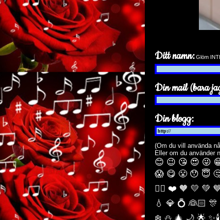
Ditt namn:
Glöm INTE 
Din mail (bara jag
Din blogg:
(Om du vill använda nå
Eller om du använder 
😊 😉 😘 😍 😜 
😱 😋 😤 😯 😇 
🏳️‍🌈 ❤️ 🧡 💛 💚 
💧 💎 💍 👰🏻 🎊
❄️ ⛄ 🎄 🌙️ 🌟 ✨