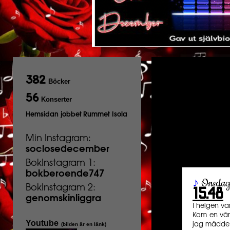
382
Böcker
56
Konserter
Hemsidan jobbet
Rummet Isola
Min Instagram:
soclosedecember
BokInstagram 1:
bokberoende747
♪
Onsda
BokInstagram 2:
15.48
genomskinliggra
I helgen var
Kom en vän 
Youtube
(bilden är en länk)
jag mådde 