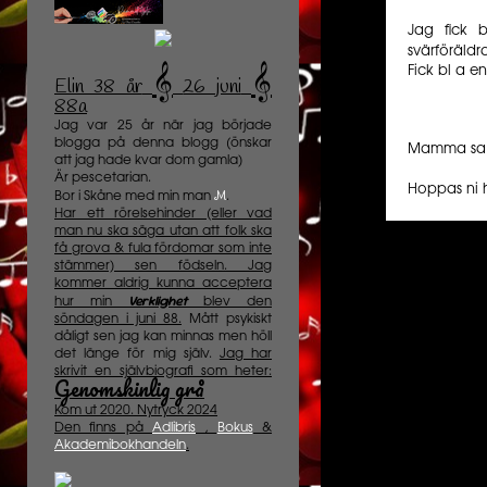
Jag fick b
svärföräld
𝄞
𝄞
Fick bl a e
Elin 38 år
️
26 juni
88a
Jag var 25 år när jag började
blogga på denna blogg (önskar
Mamma sa a
att jag hade kvar dom gamla)
Är pescetarian.
Hoppas ni h
M
Bor i Skåne med min man
.
Har ett rörelsehinder (eller vad
man nu ska säga utan att folk ska
få grova & fula fördomar som inte
stämmer) sen födseln. Jag
kommer aldrig kunna acceptera
Verklighet
hur min
blev den
söndagen i juni 88.
Mått psykiskt
dåligt sen jag kan minnas men höll
det länge för mig själv.
Jag har
skrivit en självbiografi som heter:
Genomskinlig grå
Kom ut 2020. Nytryck 2024
Den finns på
Adlibris
,
Bokus
&
Akademibokhandeln
.