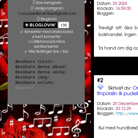
Bok-instagram
Datum:
25 2024
Vanlig-instagram
Klockan:
16:59:00
Bloggen:
soclosedecember@gmail.com
Bloglovin'
Trevligt att åka b
♬ Konserter med andra band
bokhandel. Ingen 
♪ kent konserter
♫ Låtlistorna på mina
kentkonserter
Ta hand om dig o
♬ Mia Skäringer live / bio
Besökare totalt:
Besökare denna månad:
Besökare denna vecka:
Besökare idag:
#2
Besökare online:
💎️ ️️
Skrivet av:
Or
Bloggextra.se
finporslin & pudell
Datum:
25 December
Klockan:
20:12:29
Bloggen:
http://www
Kul med hundbesök.