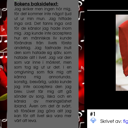
Bokens baksidetext:
Jag skriker men ingen hör mig,
för det kommer inte något ljud
ut ur min mun. Jag hittade
inga ord. Det fanns inga ord
för de känslor jag hade inom
mig. Jag kunde inte acceptera
hur en människas liv kunde
förändras från livets första
andetag. Jag fastnade inuti
den som hatade sig själv, som
hatade allt i livet. Jag var den
som var inne i mörkret, men
som tog sig ut ur det. I en
omgivning som fick mig att
känna mig annorlunda,
konstig, besvärlig, udda kunde
jag inte acceptera den jag
blev. Livet får mig att gå
sönder av sorg, ilska och en
känsla av meningslöshet
ibland. Även om det är svårt,
så försöker jag göra allt jag
#1
kan för att livet ska vara mer
💎️ ️️
värt att leva.
Skrivet av:
f