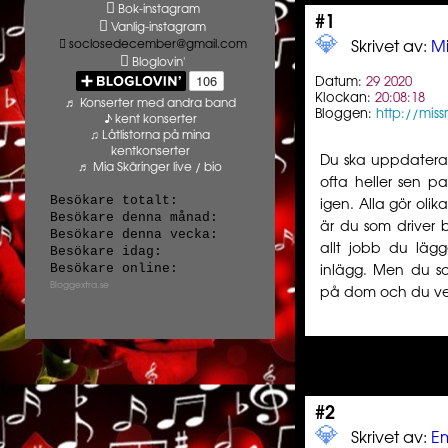
Bok-instagram
#1
Vanlig-instagram
💎️ ️️
soclosedecember@gmail.com
Skrivet av:
M
Bloglovin'
Datum:
29 2020
Klockan:
20:08:18
♬ Konserter med andra band
Bloggen:
http://mis
♪ kent konserter
♫ Låtlistorna på mina
kentkonserter
Du ska uppdatera 
♬ Mia Skäringer live / bio
ofta heller sen p
Besökare totalt:
igen. Alla gör oli
Besökare denna månad:
är du som driver b
Besökare denna vecka:
allt jobb du läg
Besökare idag:
Besökare online:
inlägg. Men du s
Bloggextra.se
på dom och du vet
#2
💎️ ️️
Skrivet av:
E