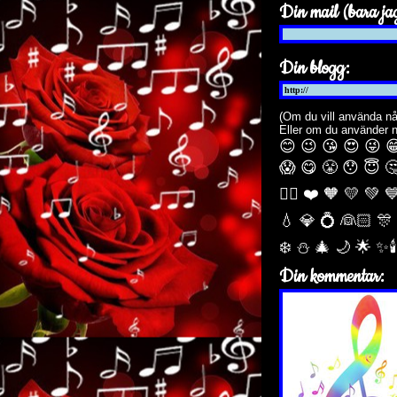
Din mail (bara jag
Din blogg:
(Om du vill använda nå
Eller om du använder 
😊 😉 😘 😍 😜 
😱 😋 😤 😯 😇 
🏳️‍🌈 ❤️ 🧡 💛 💚 
💧 💎 💍 👰🏻 🎊
❄️ ⛄ 🎄 🌙️ 🌟 ✨
Din kommentar: