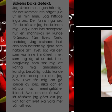
Bokens baksidetext:
Jag skriker men ingen hör mig,
för det kommer inte något ljud
ut ur min mun. Jag hittade
inga ord. Det fanns inga ord
för de känslor jag hade inom
mig. Jag kunde inte acceptera
hur en människas liv kunde
förändras från livets första
andetag. Jag fastnade inuti
den som hatade sig själv, som
hatade allt i livet. Jag var den
som var inne i mörkret, men
som tog sig ut ur det. I en
omgivning som fick mig att
känna mig annorlunda,
konstig, besvärlig, udda kunde
jag inte acceptera den jag
blev. Livet får mig att gå
sönder av sorg, ilska och en
känsla av meningslöshet
ibland. Även om det är svårt,
så försöker jag göra allt jag
kan för att livet ska vara mer
värt att leva.