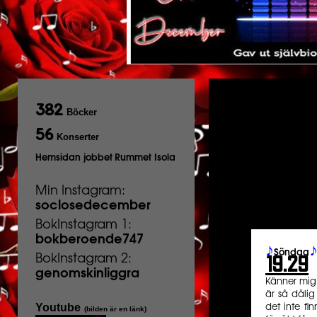
382
Böcker
56
Konserter
Hemsidan jobbet
Rummet Isola
Min Instagram:
soclosedecember
BokInstagram 1:
bokberoende747
♪
Söndag
19.29
BokInstagram 2:
genomskinliggra
Känner mig m
är så dålig
Youtube
det inte fi
(bilden är en länk)