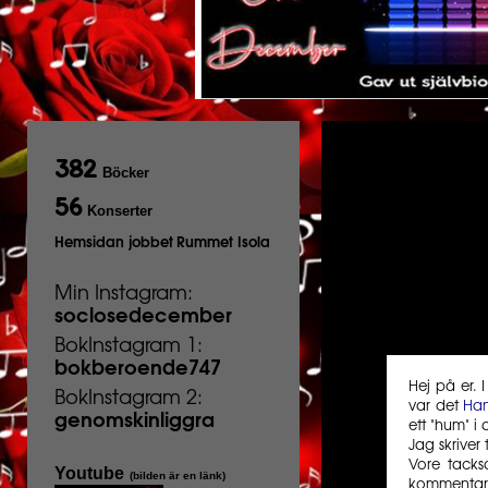
382
Böcker
56
Konserter
Hemsidan jobbet
Rummet Isola
Min Instagram:
soclosedecember
BokInstagram 1:
bokberoende747
Hej på er. I
BokInstagram 2:
var det
Ha
genomskinliggra
ett "hum" i a
Jag skriver
Vore tacks
Youtube
(bilden är en länk)
kommentarer