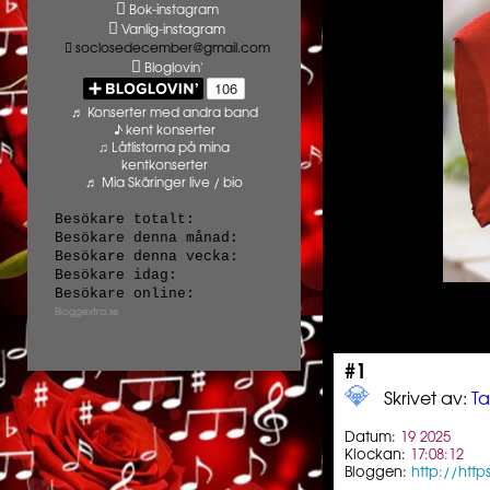
Bok-instagram
Vanlig-instagram
soclosedecember@gmail.com
Bloglovin'
♬ Konserter med andra band
♪ kent konserter
♫ Låtlistorna på mina
kentkonserter
♬ Mia Skäringer live / bio
Besökare totalt:
Besökare denna månad:
Besökare denna vecka:
Besökare idag:
Besökare online:
Bloggextra.se
#1
💎️ ️️
Skrivet av:
T
Datum:
19 2025
Klockan:
17:08:12
Bloggen:
http://htt