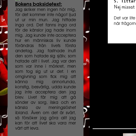
5.
Tittar
Bokens baksidetext:
Nej missat
Jag skriker men ingen hör mig,
för det kommer inte något ljud
Det var li
ut ur min mun. Jag hittade
när frågorn
inga ord. Det fanns inga ord
för de känslor jag hade inom
mig. Jag kunde inte acceptera
hur en människas liv kunde
förändras från livets första
andetag. Jag fastnade inuti
den som hatade sig själv, som
hatade allt i livet. Jag var den
som var inne i mörkret, men
som tog sig ut ur det. I en
omgivning som fick mig att
känna mig annorlunda,
konstig, besvärlig, udda kunde
jag inte acceptera den jag
blev. Livet får mig att gå
sönder av sorg, ilska och en
känsla av meningslöshet
ibland. Även om det är svårt,
så försöker jag göra allt jag
kan för att livet ska vara mer
värt att leva.