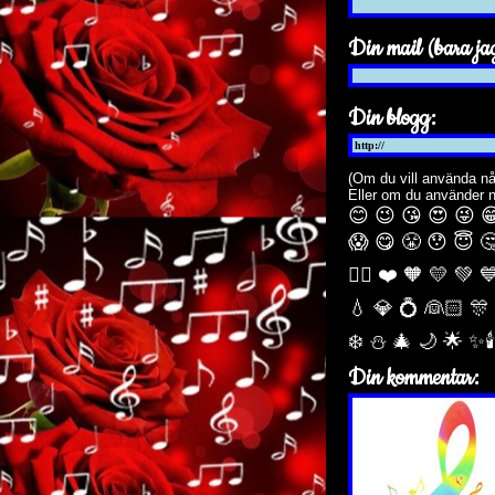
Din mail (bara jag
Din blogg:
(Om du vill använda nå
Eller om du använder 
😊 😉 😘 😍 😜 
😱 😋 😤 😯 😇 
🏳️‍🌈 ❤️ 🧡 💛 💚 
💧 💎 💍 👰🏻 🎊
❄️ ⛄ 🎄 🌙️ 🌟 ✨
Din kommentar: