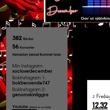
382
Böcker
56
Konserter
Hemsidan jobbet
Rummet Isola
Min Instagram:
soclosedecember
BokInstagram 1:
bokberoende747
BokInstagram 2:
Freda
♪
genomskinliggra
12.32
Youtube
(bilden är en länk)