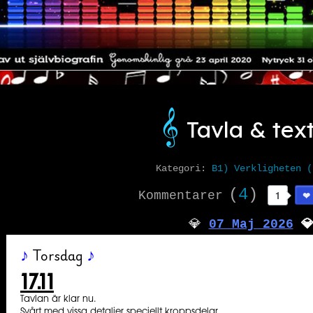
𝄞️
Tavla & tex
Kategori:
B1) Verkligheten (
(
4
)
Kommentarer
1
️💎
07 Maj 2026
💎️️️️
Torsdag
♪
♪
17.11
Tavlan är klar nu.
Svårt med vissa detaljer speciellt kroppsdelar.