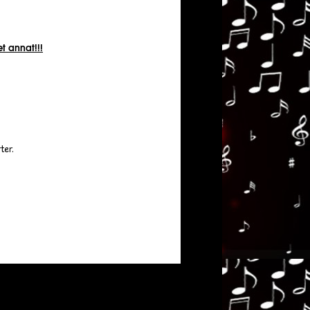
t annat!!!
ter.