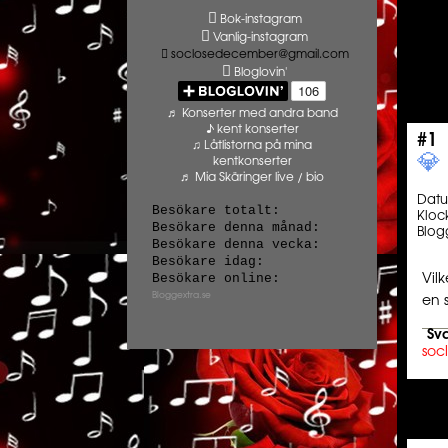
Bok-instagram
Vanlig-instagram
soclosedecember@gmail.com
Bloglovin'
♬ Konserter med andra band
♪ kent konserter
#1
♫ Låtlistorna på mina
💎️ ️️
kentkonserter
♬ Mia Skäringer live / bio
Dat
Besökare totalt:
Kloc
Besökare denna månad:
Blog
Besökare denna vecka:
Besökare idag:
Besökare online:
Vil
Bloggextra.se
en 
Sva
soc