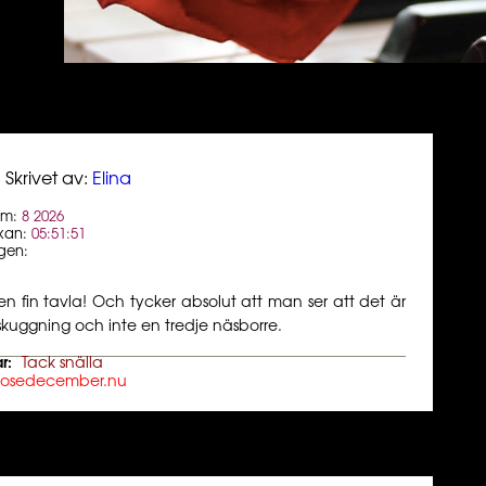
Skrivet av:
Elina
um:
8 2026
kan:
05:51:51
gen:
ken fin tavla! Och tycker absolut att man ser att det är
skuggning och inte en tredje näsborre.
r:
Tack snälla
losedecember.nu