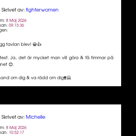
Skrivet av:
fighterwomen
um:
8 Maj 2026
kan:
09:13:36
gen:
gg tavlan blev! 😀👍
 text. Ja, det är mycket man vill göra & få timmar på
net 😊.
hand om dig & va rädd om dig❣️🤗
Skrivet av:
Michelle
um:
8 Maj 2026
kan:
10:52:17