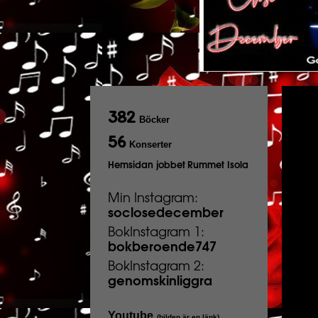
382
Böcker
56
Konserter
Hemsidan jobbet
Rummet Isola
Min Instagram:
soclosedecember
BokInstagram 1:
bokberoende747
BokInstagram 2:
genomskinliggra
Youtube
(bilden är en länk)