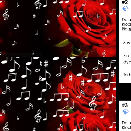
#2
💎️ ️️
Dat
Kloc
Blog
Sny
Fin
dyg
Ta 
#3
💎️ ️️
Dat
Kloc