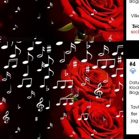
Blog
Vilk
Sva
soc
#4
💎️ ️️
Dat
Kloc
Blog
Tav
fle
jag