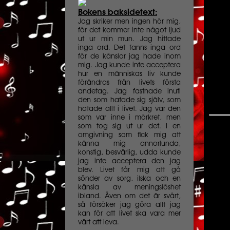
Bokens baksidetext:
Jag skriker men ingen hör mig,
för det kommer inte något ljud
ut ur min mun. Jag hittade
inga ord. Det fanns inga ord
för de känslor jag hade inom
mig. Jag kunde inte acceptera
hur en människas liv kunde
förändras från livets första
andetag. Jag fastnade inuti
den som hatade sig själv, som
hatade allt i livet. Jag var den
som var inne i mörkret, men
som tog sig ut ur det. I en
omgivning som fick mig att
känna mig annorlunda,
konstig, besvärlig, udda kunde
jag inte acceptera den jag
blev. Livet får mig att gå
sönder av sorg, ilska och en
känsla av meningslöshet
ibland. Även om det är svårt,
så försöker jag göra allt jag
kan för att livet ska vara mer
värt att leva.