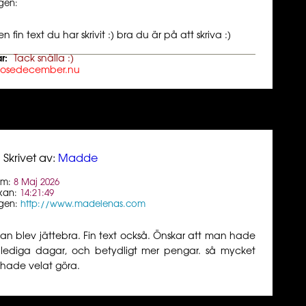
gen:
en fin text du har skrivit :) bra du är på att skriva :)
r:
Tack snälla :)
losedecember.nu
Skrivet av:
Madde
um:
8 Maj 2026
kan:
14:21:49
gen:
http://www.madelenas.com
lan blev jättebra. Fin text också. Önskar att man hade
r lediga dagar, och betydligt mer pengar. så mycket
 hade velat göra.