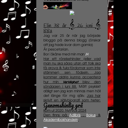
𝄞
𝄞
Elin 38 år
️
26 juni
88a
Jag var 25 år när jag började
blogga på denna blogg (önskar
att jag hade kvar dom gamla)
Är pescetarian.
M
Bor i Skåne med min man
.
Har ett rörelsehinder (eller vad
man nu ska säga utan att folk ska
få grova & fula fördomar som inte
stämmer) sen födseln. Jag
kommer aldrig kunna acceptera
Verklighet
hur min
blev den
söndagen i juni 88.
Mått psykiskt
dåligt sen jag kan minnas men höll
det länge för mig själv.
Jag har
skrivit en självbiografi som heter:
Genomskinlig grå
Kom ut 2020. Nytryck 2024
Den finns på
Adlibris
,
Bokus
&
Akademibokhandeln
.