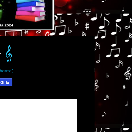
𝄞️
t
hemma)
Gilla
️