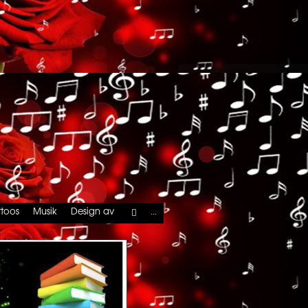
...
ttoos
Musik
Design av